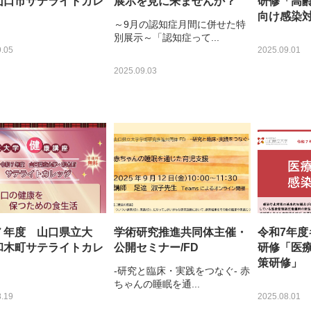
山口市サテライトカレ
展示を見に来ませんか？
研修「高
向け感染
～9月の認知症月間に併せた特
別展示～「認知症って...
.05
2025.09.01
2025.09.03
７年度 山口県立大
学術研究推進共同体主催・
令和7年
和木町サテライトカレ
公開セミナー/FD
研修「医
策研修」
-研究と臨床・実践をつなぐ- 赤
ちゃんの睡眠を通...
.19
2025.08.01