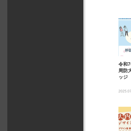
令和
周防
ッジ
2025.07