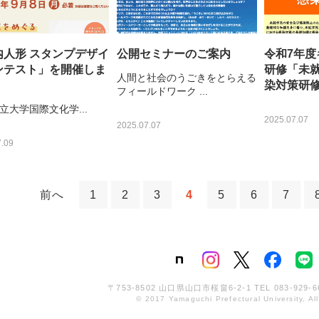
内人形 スタンプデザイ
公開セミナーのご案内
令和7年
ンテスト」を開催しま
研修「未
人間と社会のうごきをとらえる
染対策研
フィールドワーク ...
立大学国際文化学...
2025.07.07
2025.07.07
.09
前へ
1
2
3
4
5
6
7
〒753-8502 山口県山口市桜畠6-2-1
TEL
083-929-6
© 2017 Yamaguchi Prefectural University, All