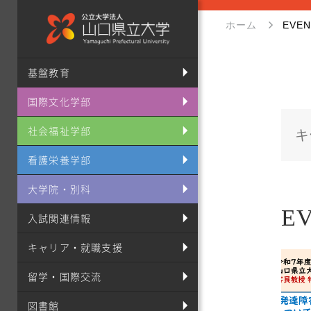
ホーム
EVE
基盤教育
国際文化学部
社会福祉学部
看護栄養学部
大学院・別科
E
入試関連情報
キャリア・就職支援
留学・国際交流
図書館