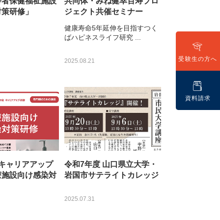
齢者保健福祉施設
共同体・みね健幸百寿プロ
対策研修」
ジェクト共催セミナー
健康寿命5年延伸を目指すつく
ばハピネスライフ研究 ...
受験生の方へ
2025.08.21
資料請求
度キャリアアップ
令和7年度 山口県立大学・
療施設向け感染対
岩国市サテライトカレッジ
2025.07.31