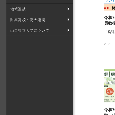
地域連携
令和7
附属高校・高大連携
員教
山口県立大学について
「発達
2025.10
令和