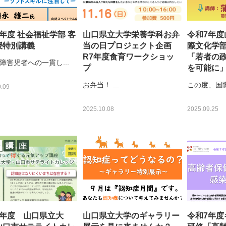
年度 社会福祉学部 客
山口県立大学栄養学科お弁
令和7年
授特別講義
当の日プロジェクト企画
際文化学
R7年度食育ワークショッ
「若者の
障害児者への一貫し...
プ
を可能に
お弁当！ ...
この度、国際
.09
2025.10.08
2025.09.25
7年度 山口県立大
山口県立大学のギャラリー
令和7年