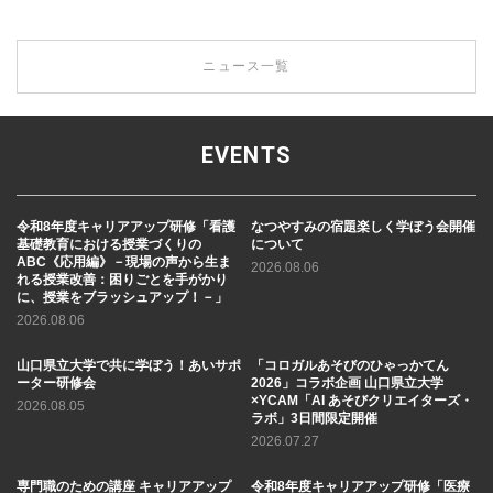
ニュース一覧
EVENTS
令和8年度キャリアアップ研修「看護
なつやすみの宿題楽しく学ぼう会開催
基礎教育における授業づくりの
について
ABC《応用編》－現場の声から生ま
2026.08.06
れる授業改善：困りごとを手がかり
に、授業をブラッシュアップ！－」
2026.08.06
山口県立大学で共に学ぼう！あいサポ
「コロガルあそびのひゃっかてん
ーター研修会
2026」コラボ企画 山口県立大学
×YCAM「AI あそびクリエイターズ・
2026.08.05
ラボ」3日間限定開催
2026.07.27
専門職のための講座 キャリアアップ
令和8年度キャリアアップ研修「医療