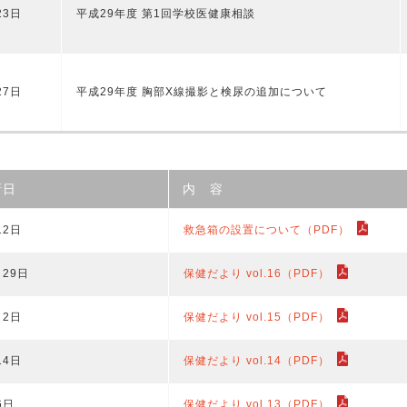
23日
平成29年度 第1回学校医健康相談
27日
平成29年度 胸部X線撮影と検尿の追加について
新日
内 容
12日
救急箱の設置について（PDF）
月29日
保健だより vol.16（PDF）
月2日
保健だより vol.15（PDF）
14日
保健だより vol.14（PDF）
6日
保健だより vol.13（PDF）