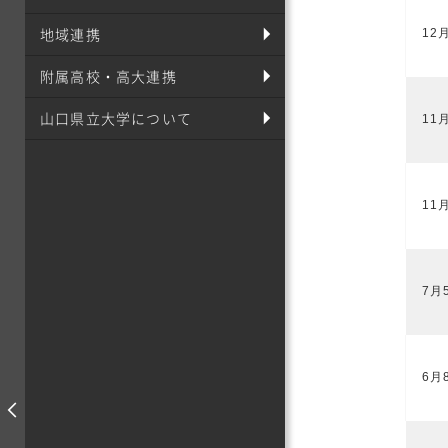
地域連携
12
附属高校・高大連携
山口県立大学について
11
11
7月
6月