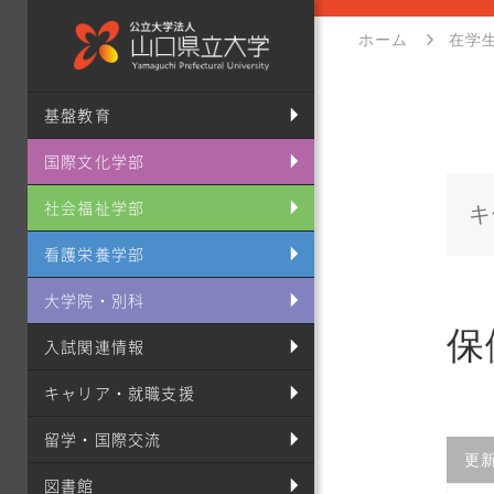
ホーム
在学
基盤教育
国際文化学部
社会福祉学部
看護栄養学部
大学院・別科
保
入試関連情報
キャリア・就職支援
留学・国際交流
更
図書館