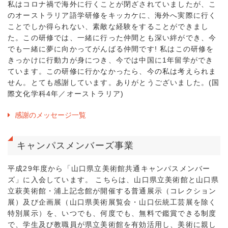
私はコロナ禍で海外に行くことが閉ざされていましたが、こ
のオーストラリア語学研修をキッカケに、海外へ実際に行く
ことでしか得られない、素敵な経験をすることができまし
た。この研修では、一緒に行った仲間とも深い絆ができ、今
でも一緒に夢に向かってがんばる仲間です! 私はこの研修を
きっかけに行動力が身につき、今では中国に1年留学ができ
ています。この研修に行かなかったら、今の私は考えられま
せん。とても感謝しています。ありがとうございました。(国
際文化学科4年／オーストラリア)
感謝のメッセージ一覧
キャンパスメンバーズ事業
平成29年度から「山口県立美術館共通キャンパスメンバー
ズ」に入会しています。 こちらは、山口県立美術館と山口県
立萩美術館・浦上記念館が開催する普通展示（コレクション
展）及び企画展（山口県美術展覧会・山口伝統工芸展を除く
特別展示）を、いつでも、何度でも、無料で鑑賞できる制度
で、学生及び教職員が県立美術館を有効活用し、美術に親し