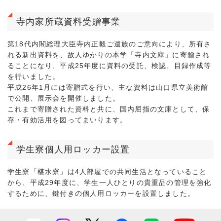
寺内家所蔵資料受贈事業
第18代内閣総理大臣寺内正毅ご遺族のご意向により、所有さ
れる新出資料を、故人ゆかりの本学「寺内文庫」に寄贈され
ることになり、平成25年度に資料の受託、検認、目録作成等
を行いました。
平成26年1月には寄贈式を行い、主な資料は山口県立美術館
で公開、展示会を開催しました。
これまで寄贈された資料と共に、国内屈指の文庫として、保
存・有効活用を図ってまいります。
学生寮個人用ロッカー設置
学生寮「椹水寮」は4人部屋での共同生活となっていること
から、平成29年度に、学生一人ひとりの貴重品の管理を強化
するために、鍵付きの個人用ロッカーを設置しました。