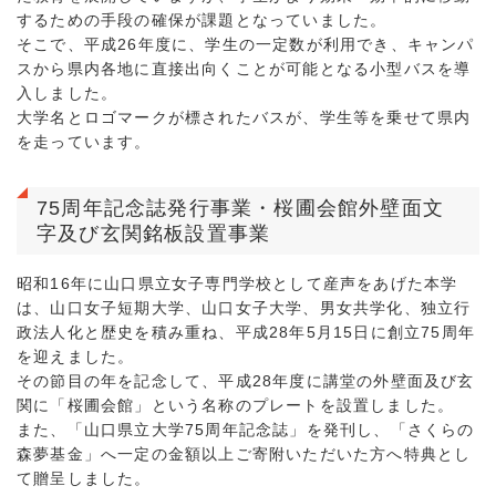
するための手段の確保が課題となっていました。
そこで、平成26年度に、学生の一定数が利用でき、キャンパ
スから県内各地に直接出向くことが可能となる小型バスを導
入しました。
大学名とロゴマークが標されたバスが、学生等を乗せて県内
を走っています。
75周年記念誌発行事業・桜圃会館外壁面文
字及び玄関銘板設置事業
昭和16年に山口県立女子専門学校として産声をあげた本学
は、山口女子短期大学、山口女子大学、男女共学化、独立行
政法人化と歴史を積み重ね、平成28年5月15日に創立75周年
を迎えました。
その節目の年を記念して、平成28年度に講堂の外壁面及び玄
関に「桜圃会館」という名称のプレートを設置しました。
また、「山口県立大学75周年記念誌」を発刊し、「さくらの
森夢基金」へ一定の金額以上ご寄附いただいた方へ特典とし
て贈呈しました。