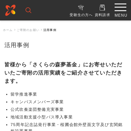
受験生の方へ
資料請求
ホーム
ご寄附のお願い
活用事例
活用事例
皆様から「さくらの森夢基金」にお寄せいただ
いたご寄附の活用実績をご紹介させていただき
ます。
留学推進事業
キャンパスメンバーズ事業
公式吹奏楽団整備充実事業
地域活動支援小型バス導入事業
75周年記念誌発行事業・桜圃会館外壁面文字及び玄関銘