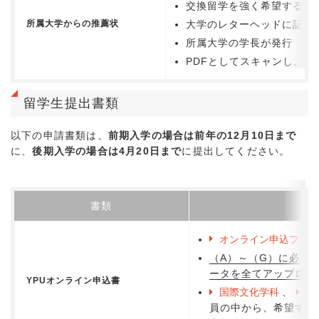
交換留学を強く希望する理
所属大学からの推薦状
大学のレターヘッドに記入
所属大学の学長が発行
PDFとしてスキャンし、Y
留学生提出書類
以下の申請書類は、
前期入学の場合は前年の12月10日まで
に、
後期入学の場合は4月20日まで
に提出してください。
書類
オンライン申込フォー
（A）～（G）に必要
ータを全てアップロー
YPUオンライン申込書
国際文化学科
、
文
員の中から、希望する