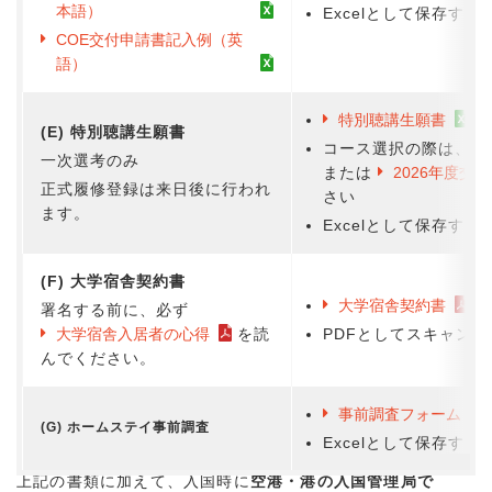
本語）
Excelとして保存する
COE交付申請書記入例（英
語）
特別聴講生願書
(E) 特別聴講生願書
コース選択の際は、
一次選考のみ
または
2026年度交
正式履修登録は来日後に行われ
さい
ます。
Excelとして保存する
(F) 大学宿舎契約書
大学宿舎契約書
署名する前に、必ず
大学宿舎入居者の心得
を読
PDFとしてスキャンす
んでください。
事前調査フォーム
(G) ホームステイ事前調査
Excelとして保存する
上記の書類に加えて、入国時に
空港・港の入国管理局で