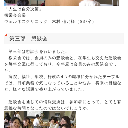
「人生は自分次第」
桜栄会会長
ウェルネスクリニック 木村 僖乃様（S37卒）
第三部 懇談会
第三部は懇談会を行いました。
桜栄会では、会員のみの懇談会と、在学生も交えた懇談会
を毎年交互に行っており、今年度は会員のみの懇談会でし
た。
病院、福祉、学校、行政の4つの職域に分かれたテーブル
では、日頃業務で気になっていることや悩み、将来の目標な
ど、様々な話題で盛り上がっていました。
懇談会を通じての情報交換は、参加者にとって、とても有
意義な時間となったのではないでしょうか。