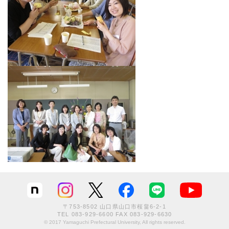
〒753-8502 山口県山口市桜畠6-2-1
TEL
083-929-6600
FAX 083-929-6630
© 2017 Yamaguchi Prefectural University, All rights reserved.