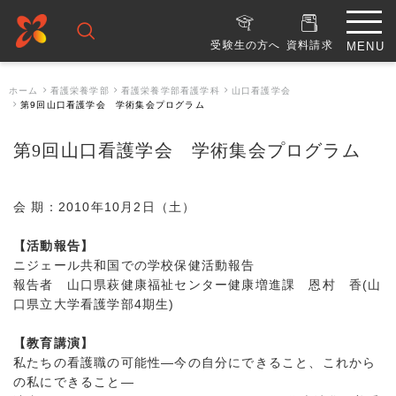
受験生の方へ
資料請求
ホーム
看護栄養学部
看護栄養学部看護学科
山口看護学会
第9回山口看護学会 学術集会プログラム
第9回山口看護学会 学術集会プログラム
会 期：2010年10月2日（土）
【活動報告】
ニジェール共和国での学校保健活動報告
報告者 山口県萩健康福祉センター健康増進課 恩村 香(山
口県立大学看護学部4期生)
【教育講演】
私たちの看護職の可能性―今の自分にできること、これから
の私にできること―