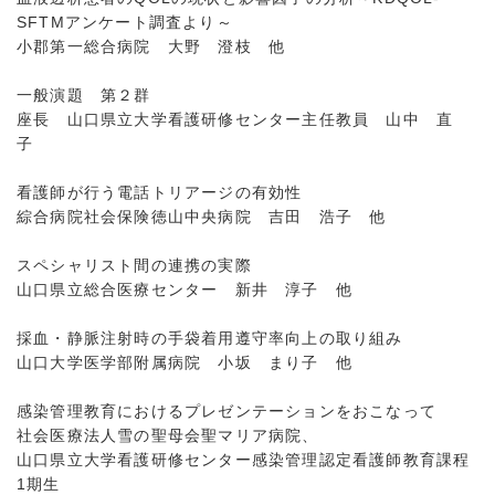
SFTMアンケート調査より～
小郡第一総合病院 大野 澄枝 他
一般演題 第２群
座長 山口県立大学看護研修センター主任教員 山中 直
子
看護師が行う電話トリアージの有効性
綜合病院社会保険徳山中央病院 吉田 浩子 他
スペシャリスト間の連携の実際
山口県立総合医療センター 新井 淳子 他
採血・静脈注射時の手袋着用遵守率向上の取り組み
山口大学医学部附属病院 小坂 まり子 他
感染管理教育におけるプレゼンテーションをおこなって
社会医療法人雪の聖母会聖マリア病院、
山口県立大学看護研修センター感染管理認定看護師教育課程
1期生