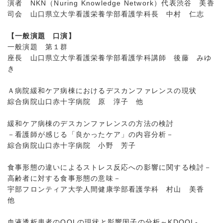
演者 NKN（Nuring Knowledge Network）代表渋谷 美香
司会 山口県立大学看護栄養学部看護学科長 中村 仁志
【一般演題 口演】
一般演題 第１群
座長 山口県立大学看護栄養学部看護学科講師 後藤 みゆ
き
Ａ病院緩和ケア病棟におけるデスカンファレンスの現状
綜合病院山口赤十字病院 原 淳子 他
緩和ケア病棟のデスカンファレンスの方法の検討
－看護師が感じる「良かったケア」の内容分析－
綜合病院山口赤十字病院 小野 芳子
食事形態の違いによるストレス反応への影響に関する検討－
高齢者に対する食事形態の意味－
宇部フロンティア大学人間健康学部看護学科 村山 美香
他
血液透析患者のQOLの現状と影響因子の分析～KDQOL-