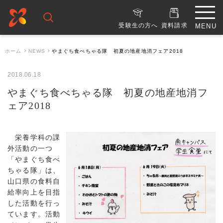
受験生の方へ
資料請求
ホーム
NEWS
やまぐち食べちゃる隊 初夏の地産地消フェア2018
2018.06.18
やまぐち食べちゃる隊 初夏の地産地消フ
ェア2018
栄養学科の課
外活動の一つ
「やまぐち食べ
ちゃる隊」は、
山口県の食料自
給率向上を目指
した活動を行っ
ています。活動