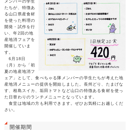
メンバーの学生
たちが、特徴あ
る山口県産食材
を使った料理の
開発・試作を行
い、年2回の地
産地消フェアを
開催していま
す。
6月18日
（月）から「初
夏の地産地消フ
ェア」として、食べちゃる隊メンバーの学生たちが考えた地
産地消メニューの提供を開始しました。長州どり、たまげな
す、相島スイカ、垢田トマトなど山口の特徴ある食材を使っ
た日替わりのランチメニューとなっています。
食堂は地域の方も利用できます。ぜひお気軽にお越しくだ
さい。
開催期間