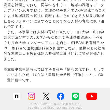
設置を計画しており、同学科を中心に、地域の課題をデータ
とデザイン思考で捉え、文理の枠を超えてDXを実践すること
により地域課題の解決に貢献することのできる人材及び地域
社会のリデザインに資することのできる人材の育成に取り組
む予定です。
また、本事業では人材の育成に当たり、山口大学・山口学
芸大学及び本学の3大学からなる大学等連携推進法人「やま
ぐち共創大学コンソーシアム」を通じ、STEAM 教育科目や
PBL 型科目で連携開設科目を開設するなど、他機関との効果
的な連携による教育体制の整備等に取り組む点等が評価され
ました。
※支援事業申請時点では学科名称を「情報文化学科」として
おりましたが、現在は「情報社会学科（仮称）」として設
置計画中です。
〒753-8502 山口県山口市桜畠6-2-1
TEL
083-929-6600
FAX 083-929-6630