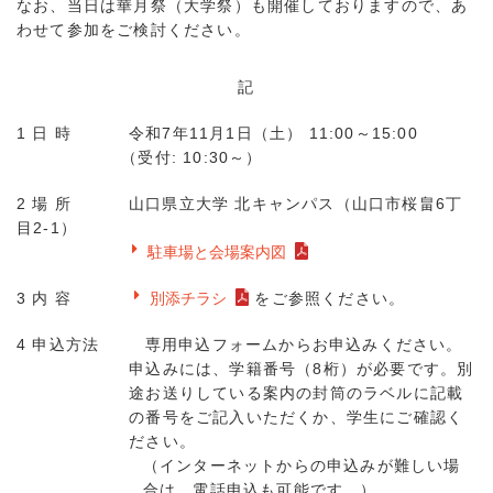
なお、当日は華月祭（大学祭）も開催しておりますので、あ
わせて参加をご検討ください。
記
1 日 時 令和7年11月1日（土） 11:00～15:00
（受付: 10:30～）
2 場 所 山口県立大学 北キャンパス（山口市桜畠6丁
目2-1）
駐車場と会場案内図
3 内 容
別添チラシ
をご参照ください。
4 申込方法 専用申込フォームからお申込みください。
申込みには、学籍番号（8桁）が必要です。別
途お送りしている案内の封筒のラベルに記載
の番号をご記入いただくか、学生にご確認く
ださい。
（インターネットからの申込みが難しい場
合は、電話申込も可能です。）