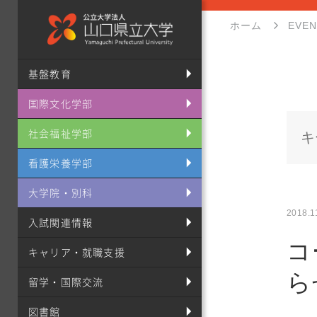
ホーム
EVE
基盤教育
国際文化学部
社会福祉学部
看護栄養学部
大学院・別科
2018.1
入試関連情報
コ
キャリア・就職支援
ら
留学・国際交流
図書館