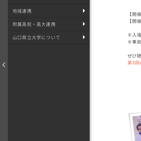
地域連携
【開催
【開
附属高校・高大連携
※入
山口県立大学について
※事
ぜひ
第3回