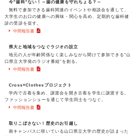
今"歯科"ない！～歯の健康を守れちょる？～
無料で参加できる歯科関連のイベントや相談会を通して、
大学生のお口の健康への興味・関心を高め、定期的な歯科健
診の受診を促す。
中間報告書
県大と地域をつなぐラジオの設立
地元の人が年齢関係なく楽しみながら聞けて参加できる"山
口県立大学発のラジオ番組"を創る。
中間報告書
Cross×Clothesプロジェクト
学内で古着を集め、譲渡会を開き古着を学生に譲渡する。
ファッションショーを通じて学生同士をつなぐ。
中間報告書
取りこぼさない！歴史のお引越し
南キャンパスに咲いている山口県立大学の歴史が詰まった