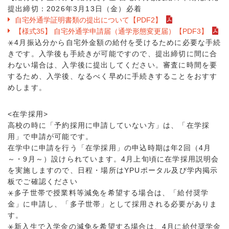
提出締切：2026年3月13日（金）必着
自宅外通学証明書類の提出について【PDF2】
【様式35】 自宅外通学申請届（通学形態変更届）【PDF3】
⚹4月振込分から自宅外金額の給付を受けるために必要な手続
きです。入学後も手続きが可能ですので、提出締切に間に合
わない場合は、入学後に提出してください。審査に時間を要
するため、入学後、なるべく早めに手続きすることをおすす
めします。
<在学採用>
高校の時に「予約採用に申請していない方」は、「在学採
用」で申請が可能です。
在学中に申請を行う「在学採用」の申込時期は年2回（4月
～・9月～）設けられています。4月上旬頃に在学採用説明会
を実施しますので、日程・場所はYPUポータル及び学内掲示
板でご確認ください
⚹多子世帯で授業料等減免を希望する場合は、「給付奨学
金」に申請し、「多子世帯」として採用される必要がありま
す。
⚹新入生で入学金の減免を希望する場合は、4月に給付奨学金