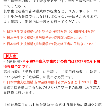
学・退学等の際には手続きが必要です。学生支援部門に申し
出てください。
奨学生は在籍報告や継続願の提出など、スカラネット・パー
ソナルから各自で行わなければならない手続きがあります。
よく確認し、期限内に手続きを行ってください。
日本学生支援機構<給付奨学金>在籍報告（令和8年4月報告）
日本学生支援機構<貸与奨学金>継続願の提出について
日本学生支援機構<貸与奨学金>貸与終了者の手続きについて
新入生
<予約採用>
※令和9年度入学生向けの案内は2027年2月下旬
頃掲載予定です。
高校の時に「予約採用」に申請し、「採用候補者」に決定し
ている学生は「進学届」の提出が必要です。
日本学生支援機構 奨学金採用候補者のみなさま【PDF1】
⚹進学届を提出するためのIDとパスワードの配布は入学式の
日以降に行います。
【給付奨学生のみ】給付奨学金 自宅外月額支給の早期化対応