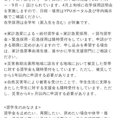
～・9月～）設けられています。4月上旬頃に在学採用説明会
を実施しますので、日程・場所はYPUポータル及び学内掲示
板でご確認ください。
在学採用は全学年（新入生を含む）が対象です。
⚹家計急変による＜給付奨学金＞家計急変採用、＜貸与奨学
金＞緊急採用・応急採用は随時受付をしています。申請がで
きる期限に定めがありますので、申し込みを希望する場合
は、家計急変事由発生後、速やかに学生支援部門にご相談く
ださい。
⚹災害救助法適用地域に該当する地域において被災した世帯
に対する奨学金も随時受付をしています。ただし、被災して
から1年以内に申請する必要があります。
⚹自然災害等により被害を受けたことで、学生生活に支障を
きたした学生に対する支援金も随時受付をしています。ただ
し、災害から6ヶ月以内に申請する必要があります。
<奨学生のみなさま>
奨学金を止めたい、再開したい、辞めたい場合や休学・復