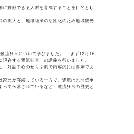
動に貢献できる人材を育成することを目的とし
口の拡大と、地域経済の活性化のため地域観光
鷺流狂言について学びました。 まず12月16
に現存する鷺流狂言」の講義を行いました。
ち、対話中心のせりふ劇で内容的には喜劇であ
は家元が存続している一方で、鷺流は民間伝承
よって伝承されているなど、鷺流狂言の歴史と