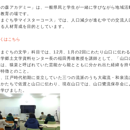
の森アカデミー」は、一般県民と学生が一緒に学びながら地域活
生教育の場です。
まぐち学マイスターコース」では、人口減少が進む中での交流人
える人材育成を目的としています。
くはこちら
まぐちの文学」科目では、12月、1月の2回にわたり山口に伝わる
本学郷土文学資料センター長の稲田秀雄教授を講師として、「山口
は、猿楽と呼ばれていた芸能から能とともに分かれ出た経緯を持
が特徴とのこと。
、江戸時代初期に並立していた三つの流派のうち大蔵流・和泉流
うかたちで佐渡と山口に伝わり、現在山口では、山口鷺流保存会に
を学びました。