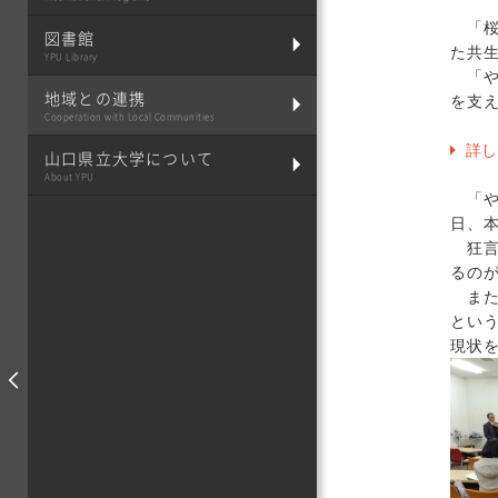
「桜
図書館
た共
YPU Library
「や
地域との連携
を支
Cooperation with Local Communities
詳し
山口県立大学について
About YPU
「や
日、
狂言
るの
また
とい
現状