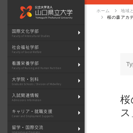
ホーム
地域
桜の森アカ
国際文化学部
Faculty of Intercultural Studies
社会福祉学部
Faculty of Social Welfare
看護栄養学部
Faculty of Nursing and Human Nutrition
大学院・別科
Graduate Schools / Division of Midwifery
入試関連情報
桜
Admissions Information
ス
キャリア・就職支援
Career and Employment Supports
留学・国際交流
International Programs