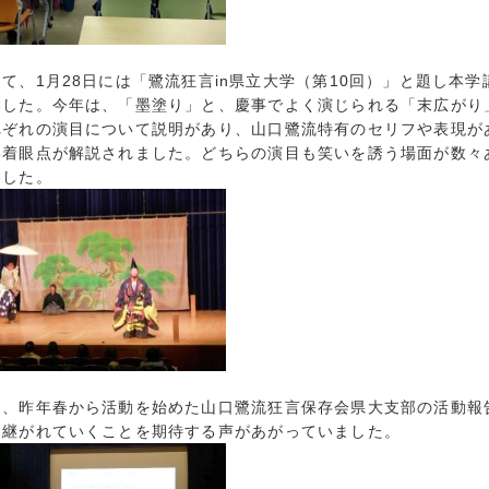
て、1月28日には「鷺流狂言in県立大学（第10回）」と題し本
ました。今年は、「墨塗り」と、慶事でよく演じられる「末広がり
れぞれの演目について説明があり、山口鷺流特有のセリフや表現が
い着眼点が解説されました。どちらの演目も笑いを誘う場面が数々
ました。
、昨年春から活動を始めた山口鷺流狂言保存会県大支部の活動報
き継がれていくことを期待する声があがっていました。