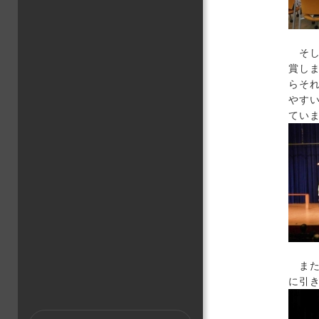
そし
賞し
らそ
やす
てい
また
に引